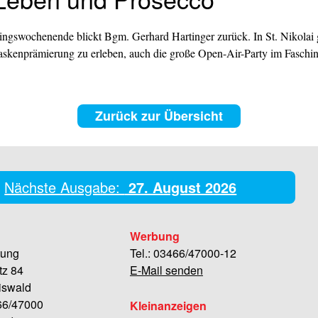
hingswochenende blickt Bgm. Gerhard Hartinger zurück. In St. Nikolai
askenprämierung zu erleben, auch die große Open-Air-Party im Fasching
Zurück zur Übersicht
Nächste Ausgabe:
27. August 2026
Werbung
tung
Tel.: 03466/47000-12
tz 84
E-Mail senden
iswald
466/47000
Kleinanzeigen