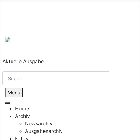
Die Regionalzeitung der Süd-Weststeiermark
-
Auflage: 43.000 Stück
Nächste Ausgabe:
27. August 2026
Aktuelle Ausgabe
Suchen
Suchen
Menu
Home
Archiv
Newsarchiv
Ausgabenarchiv
Fotos