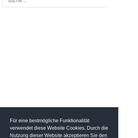
Suchen
Aktuelle Ausgabe
Kontakt
Aktiv Zeitung
Hauptplatz 84
8552 Eibiswald
Tel.: 03466/47000
E-Mail senden
Werbung
Tel.: 03466/47000-12
E-Mail senden
Für eine bestmögliche Funktionalität
Kleinanzeigen
verwendet diese Website Cookies. Durch die
Tel.: 03466/47000-21
Nutzung dieser Website akzeptieren Sie den
E-Mail senden