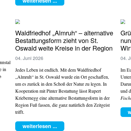
weiterlesen ...
Waldfriedhof „Almruh“ – alternative
Grü
Bestattungsform zieht von St.
nun
Oswald weite Kreise in der Region
Wir
04. Juni 2026
04. 
nnstal
e in
Jedes Leben ist endlich. Mit dem Waldfriedhof
Im Eu
b
„Almruh“ in St. Oswald wurde ein Ort geschaffen,
Unter
um es zurück in den Schoß der Natur zu legen. In
Darun
Kooperation mit Pinter Bestattung lässt Rupert
und d
Kriebernegg eine alternative Bestattungsform in der
Fisch
Region Fuß fassen, die ganz natürlich den Zeitgeist
w
trifft.
weiterlesen ...