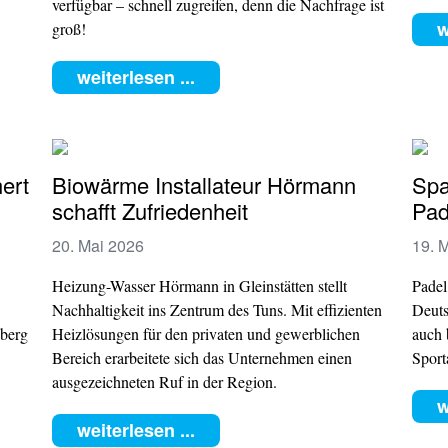
verfügbar – schnell zugreifen, denn die Nachfrage ist
w
groß!
weiterlesen ...
hert
Biowärme Installateur Hörmann
Spa
schafft Zufriedenheit
Pad
20. Mai 2026
19. 
Heizung-Wasser Hörmann in Gleinstätten stellt
Padel
Nachhaltigkeit ins Zentrum des Tuns. Mit effizienten
Deuts
nberg
Heizlösungen für den privaten und gewerblichen
auch 
Bereich erarbeitete sich das Unternehmen einen
Sport
ausgezeichneten Ruf in der Region.
w
weiterlesen ...