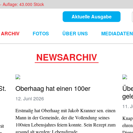
- Auflage: 43.000 Stück
Aktuelle Ausgabe
ARCHIV
FOTOS
ÜBER UNS
MEDIADATEN
NEWSARCHIV
St.
Oberhaag hat einen 100er
Übe
gel
12. Juni 2026
11. 
Erstmalig hat Oberhaag mit Jakob Kranner sen. einen
Mann in der Gemeinde, der die Vollendung seines
Knapp
100sten Lebensjahres feiern konnte. Sein Rezept zum
ehren
it
gesund alt werden: Lebensfreude.
Diens
in