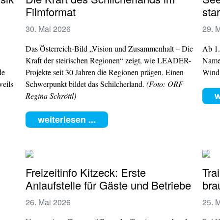
Filmformat
sta
30. Mai 2026
29. 
Das Österreich-Bild „Vision und Zusammenhalt – Die
Ab 1.
Kraft der steirischen Regionen“ zeigt, wie LEADER-
Namen
de
Projekte seit 30 Jahren die Regionen prägen. Einen
Wind 
weils
Schwerpunkt bildet das Schilcherland.
(Foto: ORF
w
Regina Schröttl)
weiterlesen ...
Freizeitinfo Kitzeck: Erste
Tra
Anlaufstelle für Gäste und Betriebe
bra
26. Mai 2026
25. 