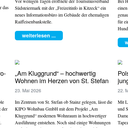
Vor wenigen Tagen eröffnete der Tourismusverband
Bei H
r das
Südsteiermark mit der „Freizeitinfo in Kitzeck“ ein
einen
neues Informationsbüro im Gebäude der ehemaligen
genau
Raiffeisenbankstelle.
für e
Hund
weiterlesen ...
w
o-
„Am Kluggrund“ – hochwertig
Pol
Wohnen im Herzen von St. Stefan
jun
23. Mai 2026
22. 
ble
Im Zentrum von St. Stefan ob Stainz gelegen, lässt die
Mit L
 der
KIPO Wohnbau GmbH mit dem Projekt „Am
und S
e
Kluggrund“ modernen Wohnraum in hochwertiger
Dame,
.
Ausführung entstehen. Noch sind einige Wohnungen
Tapez