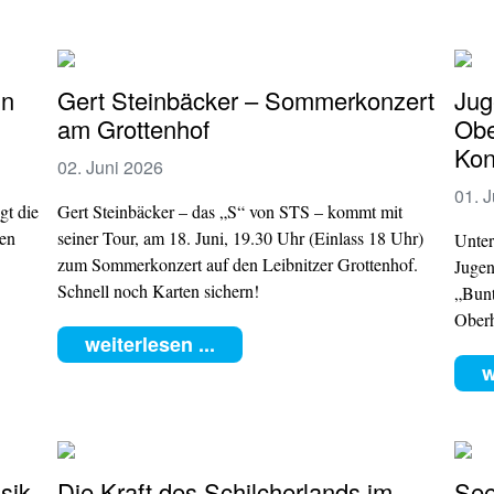
in
Gert Steinbäcker – Sommerkonzert
Jug
am Grottenhof
Obe
Kon
02. Juni 2026
01. 
gt die
Gert Steinbäcker – das „S“ von STS – kommt mit
en
seiner Tour, am 18. Juni, 19.30 Uhr (Einlass 18 Uhr)
Unter
zum Sommerkonzert auf den Leibnitzer Grottenhof.
Jugen
Schnell noch Karten sichern!
„Bunt
Oberh
weiterlesen ...
w
sik
Die Kraft des Schilcherlands im
See