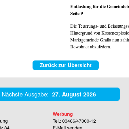
Entlastung für die Gemeinde
Seite 9
Die Teuerungs- und Belastungsw
Hintergrund von Kostenexplosion
Marktgemeinde Gralla nun zahlr
Bewohner abzufedern.
Zurück zur Übersicht
Nächste Ausgabe:
27. August 2026
Werbung
tung
Tel.: 03466/47000-12
tz 84
E-Mail senden